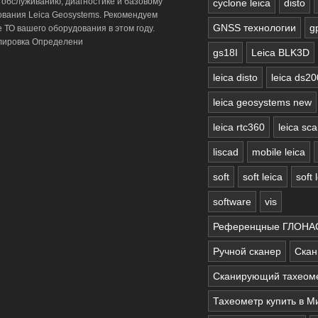
 обслуживанию, диагностике и базовому
cyclone leica
disto
вания Leica Geosystems. Рекомендуем
GNSS технологии
g
 ТО вашего оборудования в этом году.
улировка Определени
gs18I
Leica BLK3D
leica disto
leica ds2
leica geosystems new
leica rtc360
leica sc
liscad
mobile leica
soft
soft leica
soft
software
vis
Референцные ГЛОНАС
Ручной сканер
Скан
Сканирующий тахеом
Тахеометр купить в М