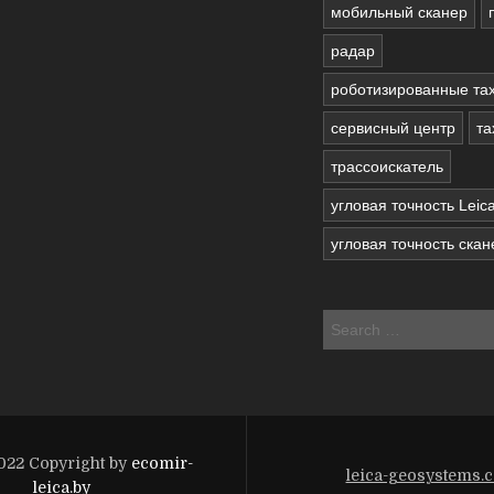
мобильный сканер
радар
роботизированные та
сервисный центр
та
трассоискатель
угловая точность Leic
угловая точность ска
022 Copyright by
ecomir-
leica-geosystems.
leica.by