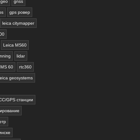
geo
gnss
ps
gps ровер
leica citymapper
000
Leica MS60
anning
lidar
MS 60
rtc360
 leica geosystems
С/GPS станции
ирование
етр
инске