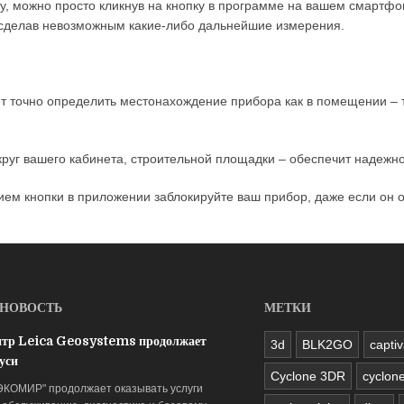
ту, можно просто кликнув на кнопку в программе на вашем смартф
 сделав невозможным какие-либо дальнейшие измерения.
точно определить местонахождение прибора как в помещении – та
руг вашего кабинета, строительной площадки – обеспечит надежн
м кнопки в приложении заблокируйте ваш прибор, даже если он 
 НОВОСТЬ
МЕТКИ
нтр Leica Geosystems продолжает
3d
BLK2GO
capti
уси
Cyclone 3DR
cyclone
ЭКОМИР" продолжает оказывать услуги