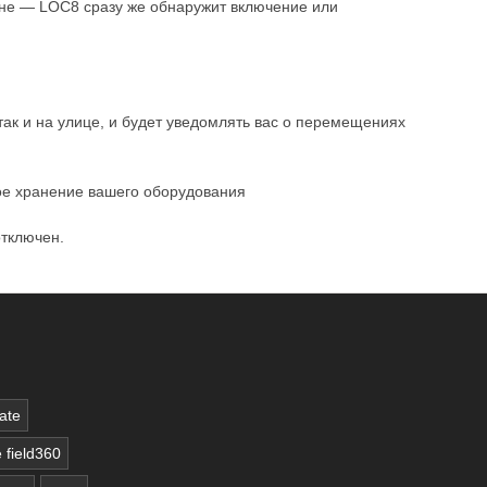
оне — LOC8 сразу же обнаружит включение или
к и на улице, и будет уведомлять вас о перемещениях
ое хранение вашего оборудования
отключен.
vate
 field360