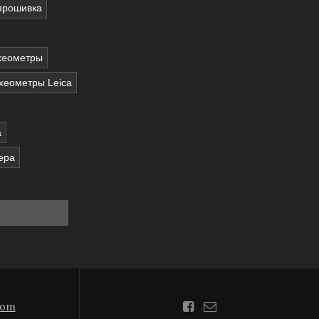
прошивка
хеометры
хеометры Leica
a
нера
com