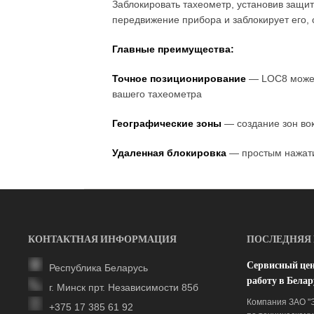
Заблокировать тахеометр, установив защи
передвижение прибора и заблокирует его,
Главные преимущества:
Точное позиционирование
— LOC8 может 
вашего тахеометра
Географические зоны
— создание зон вок
Удаленная блокировка
— простым нажатие
КОНТАКТНАЯ ИНФОРМАЦИЯ
ПОСЛЕДНЯЯ
Сервисный це
Республика Беларусь
работу в Белар
г. Минск прт. Независимости 85б
Компания ЗАО "
+375 17 385 61 92